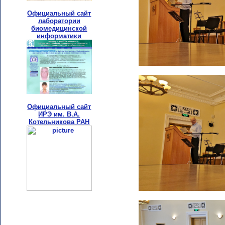
Официальный сайт
лаборатории
биомедицинской
информатики
Официальный сайт
ИРЭ им. В.А.
Котельникова РАН