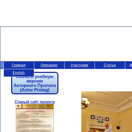
Главная
Описание
Участники
Статьи
Ф
English
Скачать учебную
версию
Акторного Пролога
(Actor Prolog)
Старый сайт проекта