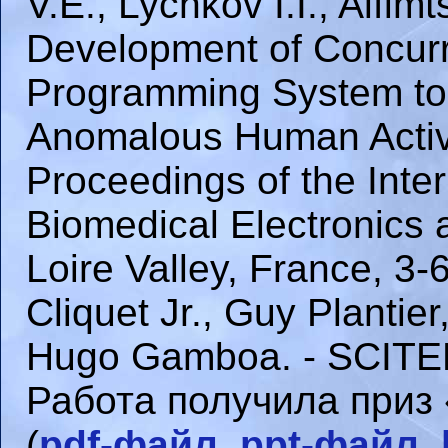
V.E., Lychkov I.I., Alfim
Development of Concurr
Programming System to I
Anomalous Human Activ
Proceedings of the Inte
Biomedical Electronics
Loire Valley, France, 3-
Cliquet Jr., Guy Plantie
Hugo Gamboa. - SCITEP
Работа получила приз
(
pdf-файл
,
ppt-файл
,