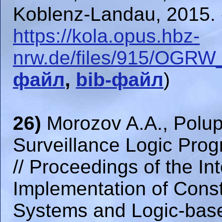
Koblenz-Landau, 2015. -
https://kola.opus.hbz-
nrw.de/files/915/OGRW
файл
,
bib-файл
)
26)
Morozov A.A., Polupa
Surveillance Logic Pro
// Proceedings of the In
Implementation of Cons
Systems and Logic-bas