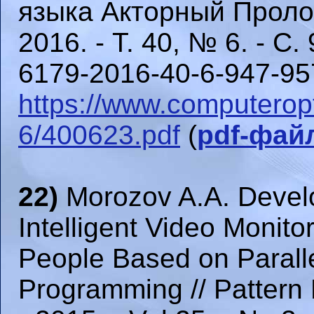
языка Акторный Пролог
2016. - Т. 40, № 6. - С
6179-2016-40-6-947-957
https://www.computerop
6/400623.pdf
(
pdf-фай
22)
Morozov A.A. Develo
Intelligent Video Monito
People Based on Paralle
Programming // Pattern