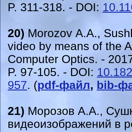
P. 311-318. - DOI:
10.11
20)
Morozov A.A., Sushk
video by means of the A
Computer Optics. - 2017
P. 97-105. - DOI:
10.182
957
. (
pdf-файл
,
bib-ф
21)
Морозов А.А., Суш
видеоизображений в 