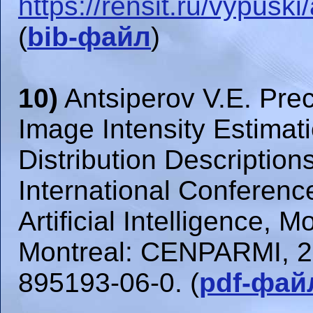
https://rensit.ru/vypusk
(
bib-файл
)
10)
Antsiperov V.E. Pre
Image Intensity Estima
Distribution Description
International Conferenc
Artificial Intelligence, 
Montreal: CENPARMI, 201
895193-06-0. (
pdf-фай