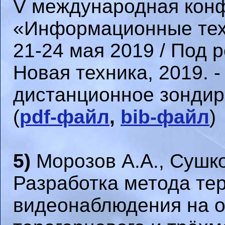
V международная кон
«Информационные техн
21-24 мая 2019 / Под р
Новая техника, 2019. -
дистанционное зондиро
(
pdf-файл
,
bib-файл
)
5)
Морозов А.А., Сушко
Разработка метода те
видеонаблюдения на о