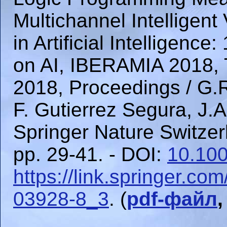
Multichannel Intelligent
in Artificial Intelligen
on AI, IBERAMIA 2018, T
2018, Proceedings / G.R
F. Gutierrez Segura, J.
Springer Nature Switzer
pp. 29-41. - DOI:
10.10
https://link.springer.c
03928-8_3
. (
pdf-файл