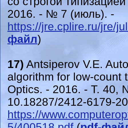
со строгой типизацией
2016. - № 7 (июль). -
https://jre.cplire.ru/jre/j
файл
)
17)
Antsiperov V.E. Auto
algorithm for low-count
Optics. - 2016. - Т. 40, 
10.18287/2412-6179-20
https://www.computero
5/400518.pdf
(
pdf-фай