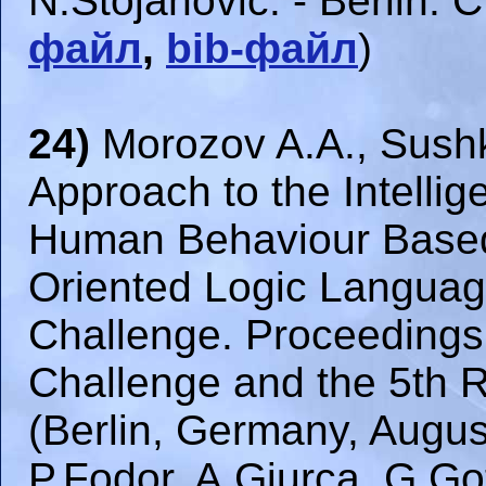
N.Stojanovic. - Berlin: 
файл
,
bib-файл
)
24)
Morozov A.A., Sushk
Approach to the Intelli
Human Behaviour Based 
Oriented Logic Langua
Challenge. Proceedings 
Challenge and the 5th 
(Berlin, Germany, August
P.Fodor, A.Giurca, G.Got