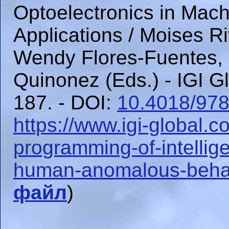
Optoelectronics in Mac
Applications / Moises R
Wendy Flores-Fuentes, 
Quinonez (Eds.) - IGI Gl
187. - DOI:
10.4018/978
https://www.igi-global.c
programming-of-intellige
human-anomalous-behav
файл
)