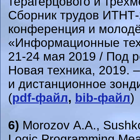
терагерцового и трёхм
Сборник трудов ИТНТ-
конференция и молод
«Информационные техн
21-24 мая 2019 / Под р
Новая техника, 2019. 
и дистанционное зонди
(
pdf-файл
,
bib-файл
)
6)
Morozov A.A., Sushk
Logic Programming Mea