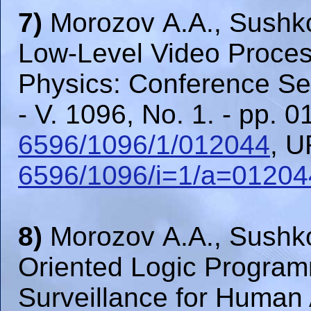
7)
Morozov A.A., Sushko
Low-Level Video Processi
Physics: Conference Ser
- V. 1096, No. 1. - pp. 
6596/1096/1/012044
, 
6596/1096/i=1/a=01204
8)
Morozov A.A., Sushko
Oriented Logic Programm
Surveillance for Human