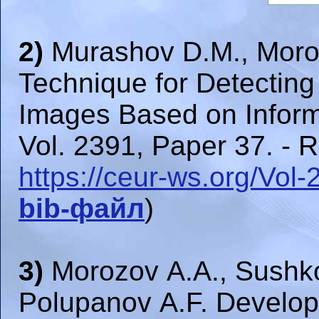
2)
Murashov D.M., Moroz
Technique for Detecting
Images Based on Inform
Vol. 2391, Paper 37. - R
https://ceur-ws.org/Vol
bib-файл
)
3)
Morozov A.A., Sushko
Polupanov A.F. Develop