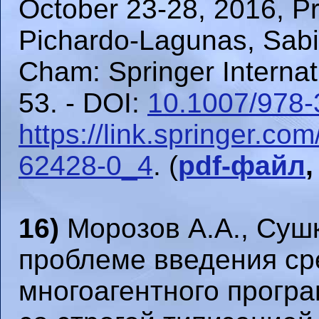
October 23-28, 2016, Pr
Pichardo-Lagunas, Sabi
Cham: Springer Internati
53. - DOI:
10.1007/978-
https://link.springer.c
62428-0_4
. (
pdf-файл
16)
Морозов А.А., Сушк
проблеме введения ср
многоагентного прогр