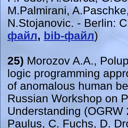
M.Palmirani, A.Paschke,
N.Stojanovic. - Berlin: 
файл
,
bib-файл
)
25)
Morozov A.A., Polup
logic programming approa
of anomalous human be
Russian Workshop on P
Understanding (OGRW 20
Paulus, C. Fuchs, D. Dro