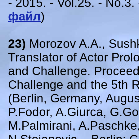
- 2015. - Vol.25. - No.3.
файл
)
23)
Morozov A.A., Sushk
Translator of Actor Pro
and Challenge. Proceedi
Challenge and the 5th 
(Berlin, Germany, August
P.Fodor, A.Giurca, G.Got
M.Palmirani, A.Paschke,