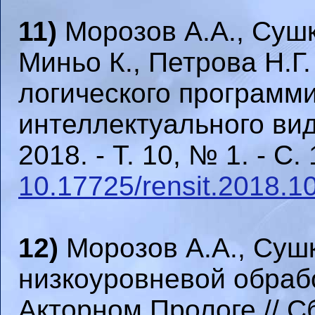
11)
Морозов А.А., Сушк
Миньо К., Петрова Н.Г
логического программ
интеллектуального ви
2018. - Т. 10, № 1. - С.
10.17725/rensit.2018.1
12)
Морозов А.А., Суш
низкоуровневой обраб
Акторном Прологе // С