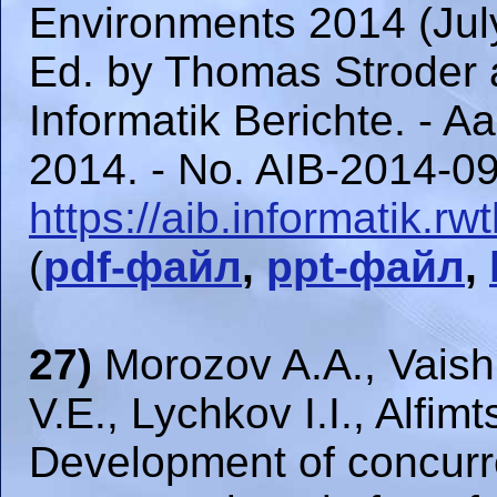
Environments 2014 (July
Ed. by Thomas Stroder a
Informatik Berichte. - 
2014. - No. AIB-2014-09 
https://aib.informatik.
(
pdf-файл
,
ppt-файл
,
27)
Morozov A.A., Vaish 
V.E., Lychkov I.I., Alfim
Development of concurre