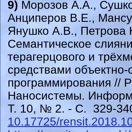
9)
Морозов А.А., Сушко
Анциперов В.Е., Мансур
Янушко А.В., Петрова Н
Семантическое слияни
терагерцового и трёх
средствами объектно-
программирования // 
Наносистемы. Информа
Т. 10, № 2. - С. 329-340
10.17725/rensit.2018.1