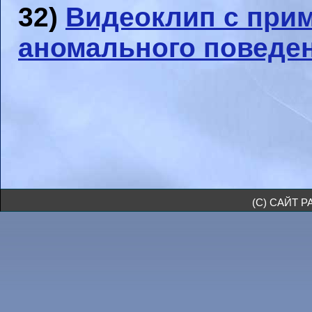
32)
Видеоклип с при
аномального поведе
(C) САЙТ 