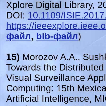
Xplore Digital Library, 2
DOI:
10.1109/ISIE.201
https://ieeexplore.ieee
файл
,
bib-файл
)
15)
Morozov A.A., Sushk
Towards the Distributed
Visual Surveillance Appl
Computing: 15th Mexica
Artificial Intelligence,